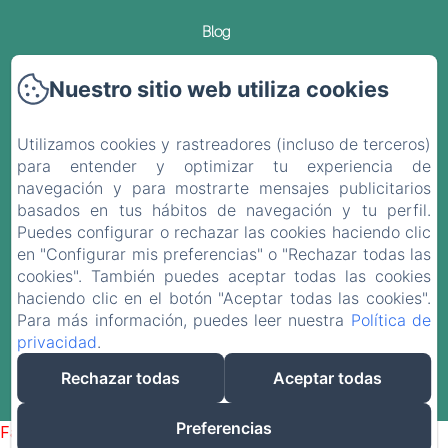
Blog
Contacto
Nuestro sitio web utiliza cookies
Política de privacidad
Utilizamos cookies y rastreadores (incluso de terceros)
para entender y optimizar tu experiencia de
Información legal
navegación y para mostrarte mensajes publicitarios
basados en tus hábitos de navegación y tu perfil.
Información sobre cookies
Puedes configurar o rechazar las cookies haciendo clic
en "Configurar mis preferencias" o "Rechazar todas las
cookies". También puedes aceptar todas las cookies
EN
FR
ES
DE
haciendo clic en el botón "Aceptar todas las cookies".
Para más información, puedes leer nuestra
Política de
privacidad
.
Desarrollado con Amenitiz
Rechazar todas
Aceptar todas
Condiciones de Venta
Preferencias
Failed to load BookingEngine/index: Loading chunk 1322