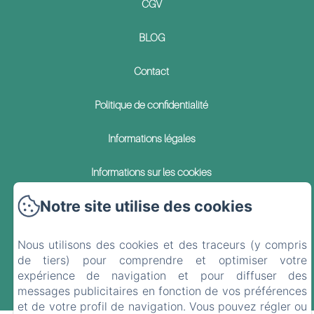
CGV
BLOG
Contact
Politique de confidentialité
Informations légales
Informations sur les cookies
Notre site utilise des cookies
EN
FR
ES
DE
Nous utilisons des cookies et des traceurs (y compris
de tiers) pour comprendre et optimiser votre
Créé par Amenitiz
expérience de navigation et pour diffuser des
messages publicitaires en fonction de vos préférences
Conditions Générales de Vente
et de votre profil de navigation. Vous pouvez régler ou