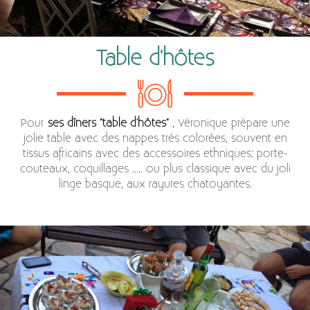
Table d'hôtes
Pour
ses dîners "table d'hôtes"
, Véronique prépare une
jolie table avec des nappes très colorées, souvent en
tissus africains avec des accessoires ethniques: porte-
couteaux, coquillages ..... ou plus classique avec du joli
linge basque, aux rayures chatoyantes.