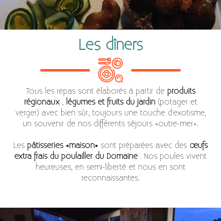
Les dîners
Tous les repas sont élaborés à partir de
produits
régionaux
,
légumes et fruits du jardin
(potager et
verger) avec bien sûr, toujours une touche d'exotisme,
un souvenir de nos différents séjours «outre-mer».
Les
pâtisseries «maison»
sont préparées avec des
œufs
extra frais du poulailler du Domaine
. Nos poules vivent
heureuses, en semi-liberté et nous en sont
reconnaissantes.