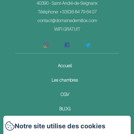
40390 - Saint-André-de-Seignanx
Téléphone: +33(0)6 84 79 64 07
contact@domainedemillox.com
WIFI GRATUIT
Accueil
Les chambres
CGV
BLOG
Contact
Notre site utilise des cookies