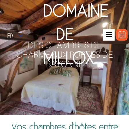
DOMAINE
DE
FR
DES CHAMBRES DE
MILLOX
CHARME AUX PORTES DE
BAYONNE
Vos chambres d'hôtes entre