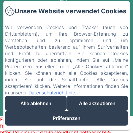
Blog
Unsere Website verwendet Cookies
Kontakt
Wir verwenden Cookies und Tracker (auch von
Datenschutzerklärung
Drittanbietern), um Ihre Browser-Erfahrung zu
verstehen und zu optimieren und um
Rechtliche Informationen
Werbebotschaften basierend auf Ihrem Surfverhalten
und Profil zu übermitteln. Sie können Cookies
Cookie-Informationen
konfigurieren oder ablehnen, indem Sie auf „Meine
Präferenzen einstellen" oder „Alle Cookies ablehnen"
klicken. Sie können auch alle Cookies akzeptieren,
EN
FR
ES
DE
indem Sie auf die Schaltfläche „Alle Cookies
akzeptieren" klicken. Weitere Informationen finden Sie
in unserer
Datenschutzrichtlinie
.
Powered mit Amenitiz
Alle ablehnen
Alle akzeptieren
Verkaufsbedingungen
Präferenzen
Failed to load BookingEngine/index: Loading chunk 93
failed. (missing:
https://d1cmur5l0xva3h.cloudfront.net/packs/93-