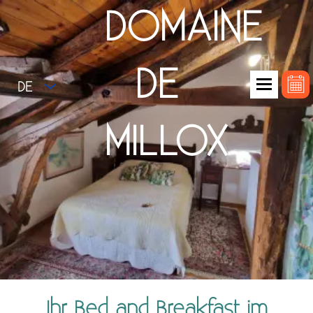
DOMAINE
DE
DE
MILLOX
Ihr Bed and Breakfast im