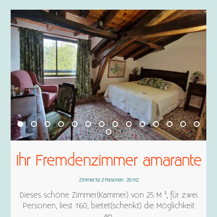
Ihr Fremdenzimmer amarante
Zimmer für 2 Personen - 25 m2
Dieses schöne Zimmer(Kammer) von 25 M ², für zwei
Personen, liest 160, bietet(schenkt) die Möglichkeit
an,