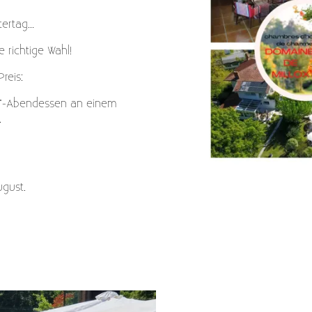
rtag...
e richtige Wahl!
reis:
te"-Abendessen an einem
.
ugust.