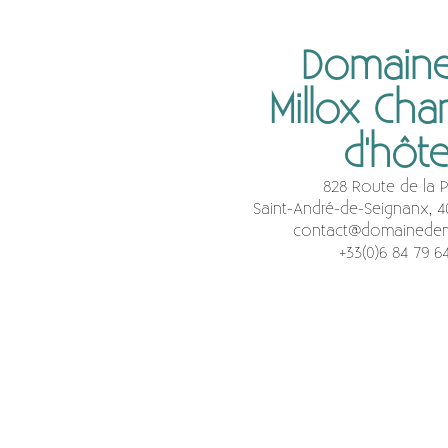
Domaine
Millox Ch
d'hôt
828 Route de la P
Saint-André-de-Seignanx, 4
contact@domainedem
+33(0)6 84 79 6