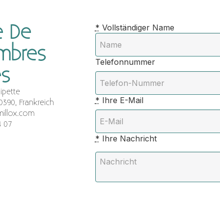
 De
*
Vollständiger Name
ambres
Telefonnummer
es
ipette
*
Ihre E-Mail
0390, Frankreich
illox.com
4 07
*
Ihre Nachricht