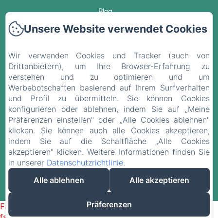
Blog
Unsere Website verwendet Cookies
Kontakt
Wir verwenden Cookies und Tracker (auch von
Datenschutzerklärung
Drittanbietern), um Ihre Browser-Erfahrung zu
verstehen und zu optimieren und um
Rechtliche Informationen
Werbebotschaften basierend auf Ihrem Surfverhalten
und Profil zu übermitteln. Sie können Cookies
Cookie-Informationen
konfigurieren oder ablehnen, indem Sie auf „Meine
Präferenzen einstellen" oder „Alle Cookies ablehnen"
klicken. Sie können auch alle Cookies akzeptieren,
EN
FR
ES
DE
indem Sie auf die Schaltfläche „Alle Cookies
akzeptieren" klicken. Weitere Informationen finden Sie
in unserer
Datenschutzrichtlinie
.
Powered mit Amenitiz
Alle ablehnen
Alle akzeptieren
Verkaufsbedingungen
Präferenzen
Failed to load BookingEngine/index: Loading chunk 93
failed. (missing: