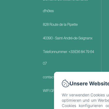
d'hôtes
828 Route de la Pipette
40390 - Saint-André-de-Seignanx
Telefonnummer: +33(0)6 84 79 64
07
contact@domainedemillox.com
Unsere Websit
WIFI GRATUIT
Wir verwenden Cookies un
optimieren und um Werbeb
Cookies konfigurieren o