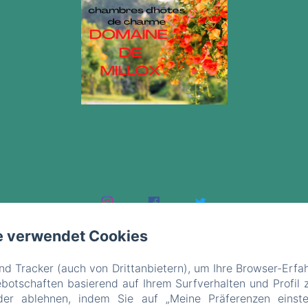
e verwendet Cookies
d Tracker (auch von Drittanbietern), um Ihre Browser-Erfa
otschaften basierend auf Ihrem Surfverhalten und Profil z
der ablehnen, indem Sie auf „Meine Präferenzen einste
EN
FR
ES
DE