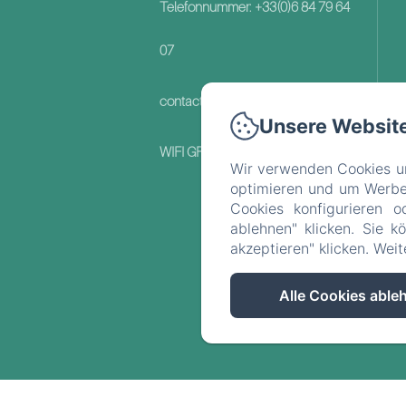
Telefonnummer: +33(0)6 84 79 64
07
contact@domainedemillox.com
Unsere Websit
WIFI GRATUIT
Wir verwenden Cookies un
optimieren und um Werbeb
Cookies konfigurieren o
ablehnen" klicken. Sie k
akzeptieren" klicken. Wei
Alle Cookies able