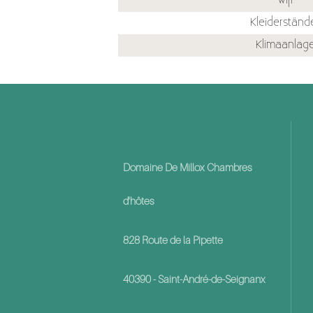
Wifi
Kleiderständ
Klimaanlag
Domaine De Millox Chambres
d'hôtes
828 Route de la Pipette
40390 - Saint-André-de-Seignanx