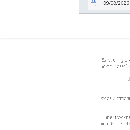
Ihr Fremdenzimmer p
Es ist ein gr
Salon(Messe), 
J
Jedes Zimmer(K
Einer trockn
bietet(schenk