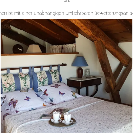
an.
er) ist mit einer unabhängigen umkehrbaren Bewetterungsanla