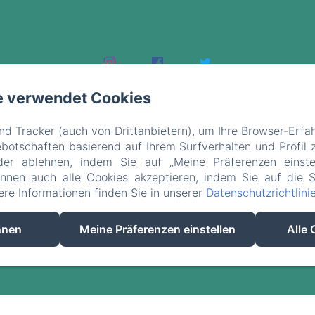
e verwendet Cookies
d Tracker (auch von Drittanbietern), um Ihre Browser-Erfa
otschaften basierend auf Ihrem Surfverhalten und Profil z
der ablehnen, indem Sie auf „Meine Präferenzen einste
EN
FR
ES
DE
önnen auch alle Cookies akzeptieren, indem Sie auf die S
tere Informationen finden Sie in unserer
Datenschutzrichtlini
Powered mit Amenitiz
hnen
Meine Präferenzen einstellen
Alle 
Verkaufsbedingungen