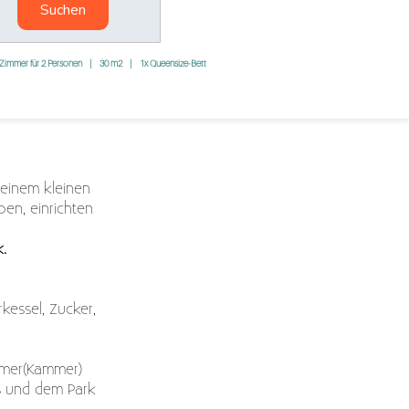
Suchen
Zimmer für 2 Personen
|
30 m2
|
1x Queensize-Bett
 einem kleinen
ben, einrichten
.
kessel, Zucker,
immer(Kammer)
s und dem Park