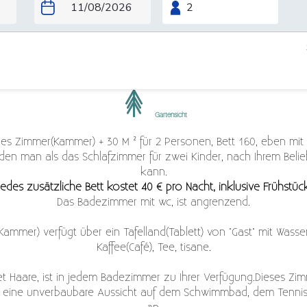
atawa
Gartensicht
oßes Zimmer(Kammer) + 30 M ² für 2 Personen, Bett 160, eben mit
den man als das Schlafzimmer für zwei Kinder, nach Ihrem Belie
kann.
edes zusätzliche Bett kostet 40 € pro Nacht, inklusive Frühstück
Das Badezimmer mit wc, ist angrenzend.
ammer) verfügt über ein Tafelland(Tablett) von "Gast" mit Wasser
Kaffee(Café), Tee, tisane.
et Haare, ist in jedem Badezimmer zu Ihrer Verfügung.Dieses Z
t) eine unverbaubare Aussicht auf dem Schwimmbad, dem Tenni