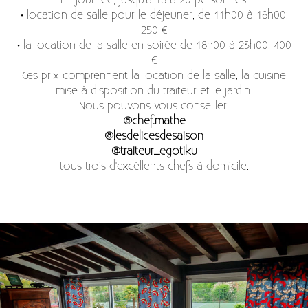
En journée, jusqu'à 18 à 20 personnes:
• location de salle pour le déjeuner, de 11h00 à 16h00:
250 €
• la location de la salle en soirée de 18h00 à 23h00: 400
€
Ces prix comprennent la location de la salle, la cuisine
mise à disposition du traiteur et le jardin.
Nous pouvons vous conseiller:
@chef.mathe
@lesdelicesdesaison
@traiteur_egotiku
tous trois d'excéllents chefs à domicile.