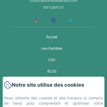
contact@domainedemillox.com
WIFI GRATUIT
Accueil
Les chambres
CGV
BLOG
Contact
Notre site utilise des cookies
Politique de confidentialité
Nous utilisons des cookies et des traceurs (y compris
de tiers) pour comprendre et optimiser votre
Informations légales