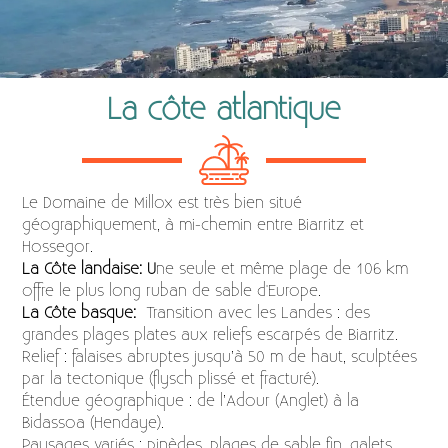
La côte atlantique
Le Domaine de Millox est très bien situé
géographiquement, à mi-chemin entre Biarritz et
Hossegor.
La Côte landaise: U
ne seule et même plage de 106 km
offre le plus long ruban de sable d'Europe.
La Côte basque:
Transition avec les Landes : des
grandes plages plates aux reliefs escarpés de Biarritz.
Relief : falaises abruptes jusqu’à 50 m de haut, sculptées
par la tectonique (flysch plissé et fracturé).
Étendue géographique : de l’Adour (Anglet) à la
Bidassoa (Hendaye).
Paysages variés : pinèdes, plages de sable fin, galets,