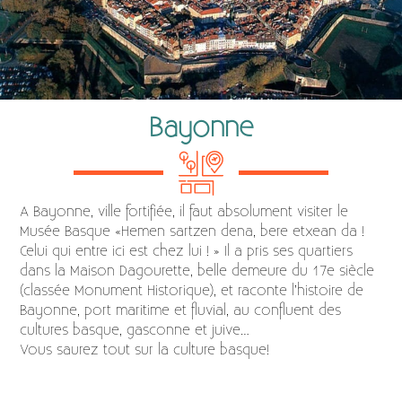
Bayonne
A Bayonne, ville fortifiée, il faut absolument visiter le
Musée Basque «Hemen sartzen dena, bere etxean da !
Celui qui entre ici est chez lui ! » Il a pris ses quartiers
dans la Maison Dagourette, belle demeure du 17e siècle
(classée Monument Historique), et raconte l’histoire de
Bayonne, port maritime et fluvial, au confluent des
cultures basque, gasconne et juive…
Vous saurez tout sur la culture basque!