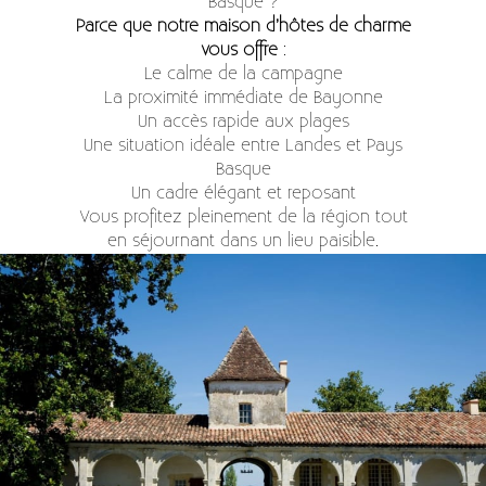
Basque ?
Parce que notre maison d’hôtes de charme
vous offre
:
Le calme de la campagne
La proximité immédiate de Bayonne
Un accès rapide aux plages
Une situation idéale entre Landes et Pays
Basque
Un cadre élégant et reposant
Vous profitez pleinement de la région tout
en séjournant dans un lieu paisible.