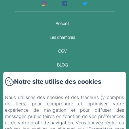
Accueil
Les chambres
CGV
BLOG
Contact
Notre site utilise des cookies
Politique de confidentialité
Nous utilisons des cookies et des traceurs (y compris
de tiers) pour comprendre et optimiser votre
Informations légales
expérience de navigation et pour diffuser des
messages publicitaires en fonction de vos préférences
Informations sur les cookies
et de votre profil de navigation. Vous pouvez régler ou