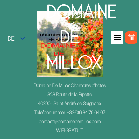
DOMAINE
DE
DE
MILLOX
Domaine De Millox Chambres d'hôtes
828 Route de la Pipette
40390 - Saint-André-de-Seignanx
Telefonnummer: +33(0)6 84 79 64 07
contact@domainedemillox.com
WIFI GRATUIT